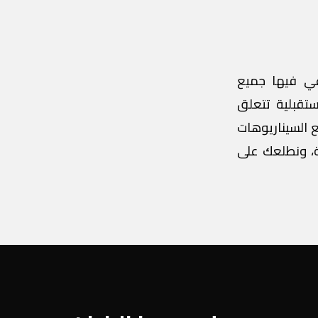
عي فيها جميع
تقبلية تتعلق
ع السيناريوهات
ة، ونطلعك على