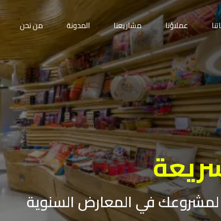
نا
عملاؤنا
مشاريعنا
المدونة
من نحن
سريعة
 لمشروعك في المعارض السنوية