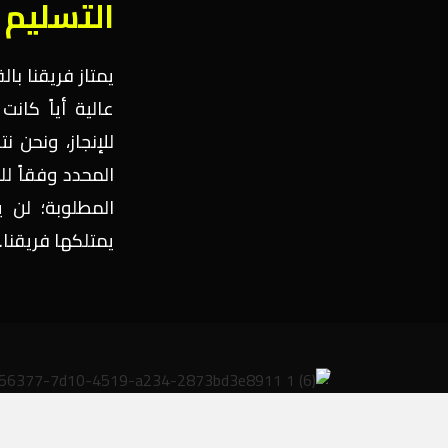
التسليم 
يمتاز فريقنا با
عالية أياً كان
للإنجاز، ونحن 
المحدد وفقاً ل
المطلوبة؛ لن 
يمتلكها فريقنا.