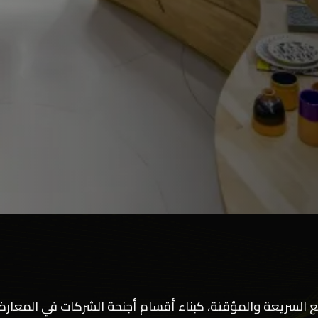
مشاريع السريعة والمؤقتة، كبناء أقسام أجنحة الشركات في المع